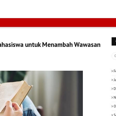
ahasiswa untuk Menambah Wawasan
F
J
D
N
O
S