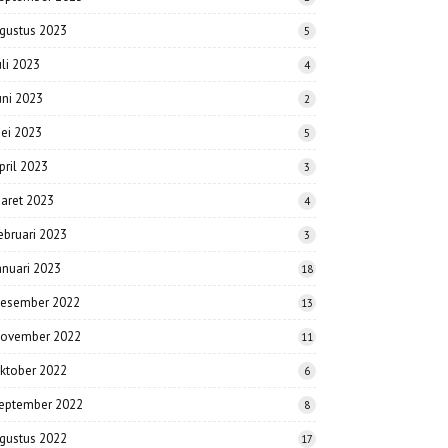
gustus 2023
5
uli 2023
4
uni 2023
2
ei 2023
5
pril 2023
3
aret 2023
4
ebruari 2023
3
anuari 2023
18
esember 2022
13
ovember 2022
11
ktober 2022
6
eptember 2022
8
gustus 2022
17