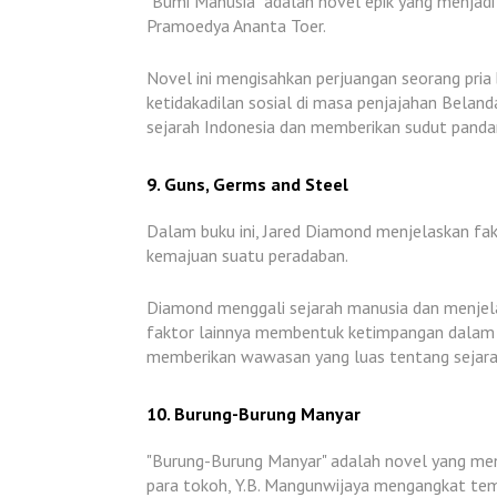
"Bumi Manusia" adalah novel epik yang menjadi 
Pramoedya Ananta Toer.
Novel ini mengisahkan perjuangan seorang pria
ketidakadilan sosial di masa penjajahan Bel
sejarah Indonesia dan memberikan sudut pandan
9. Guns, Germs and Steel
Dalam buku ini, Jared Diamond menjelaskan fa
kemajuan suatu peradaban.
Diamond menggali sejarah manusia dan menjela
faktor lainnya membentuk ketimpangan dalam 
memberikan wawasan yang luas tentang sejarah,
10. Burung-Burung Manyar
"Burung-Burung Manyar" adalah novel yang mengi
para tokoh, Y.B. Mangunwijaya mengangkat tem