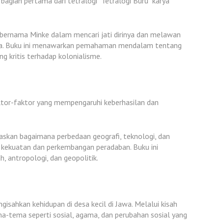
bagian pertama dari tetralogi "Tetralogi Buru" karya
 bernama Minke dalam mencari jati dirinya dan melawan
anda. Buku ini menawarkan pemahaman mendalam tentang
g kritis terhadap kolonialisme.
ktor-faktor yang mempengaruhi keberhasilan dan
skan bagaimana perbedaan geografi, teknologi, dan
kekuatan dan perkembangan peradaban. Buku ini
 antropologi, dan geopolitik.
sahkan kehidupan di desa kecil di Jawa. Melalui kisah
a-tema seperti sosial, agama, dan perubahan sosial yang