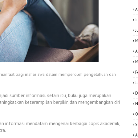
A
J
J
M
A
M
F
rmanfaat bagi mahasiswa dalam memperoleh pengetahuan dan
J
D
adi sumber informasi. selain itu, buku juga merupakan
ingkatkan keterampilan berpikir, dan mengembangkan diri
N
O
 informasi mendalam mengenai berbagai topik akademik,
S
tra.
A